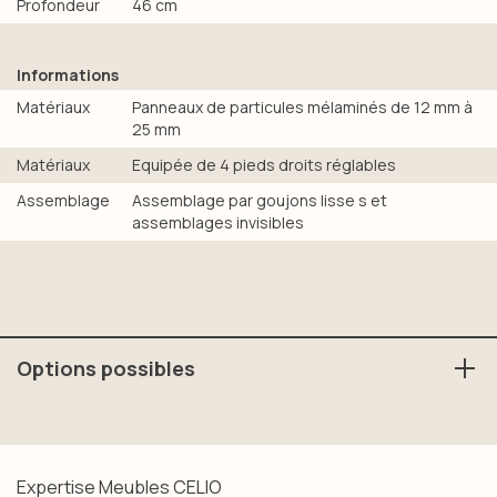
Profondeur
46 cm
Informations
Matériaux
Panneaux de particules mélaminés de 12 mm à
25 mm
Matériaux
Equipée de 4 pieds droits réglables
Assemblage
Assemblage par goujons lisse s et
assemblages invisibles
Options possibles
1 lot de 2 tiroirs h15 cm -
4kgs max / tiroir
1 lot de 2 tiroirs h33 cm -
8kgs max / tiroir
Expertise Meubles CELIO