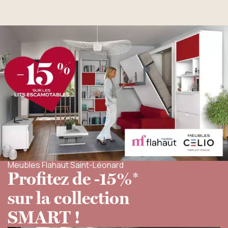
Meubles Flahaut Saint-Léonard
Profitez de -15%*
sur la collection
SMART !