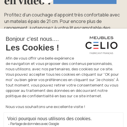
en
vidéo
!
Lire la vidéo
Profitez d’un couchage d’appoint très confortable avec
un matelas épais de 21 cm. Pour encore plus de
rangement, juxtaposez à votre lit escamotable des
bibliothèques, des colonnes, des meubles avec abattant
et table de séjour. Une collection astucieuse, qui vous
rendra la vie plus facile au quotidien.
Venez découvrir notre nouvelle collection SMART dans
votre magasin Meubles Flahaut à Saint-Léonard, testez
sa facilité d’utilisation et ses nombreuses astuces !