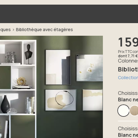
èques
Bibliothèque avec étagères
1 5
Prix TTC con
dont
7,71 €
Colonnes
Biblio
Collecti
Choisiss
Blanc n
Suivant
Choisiss
Blanc n