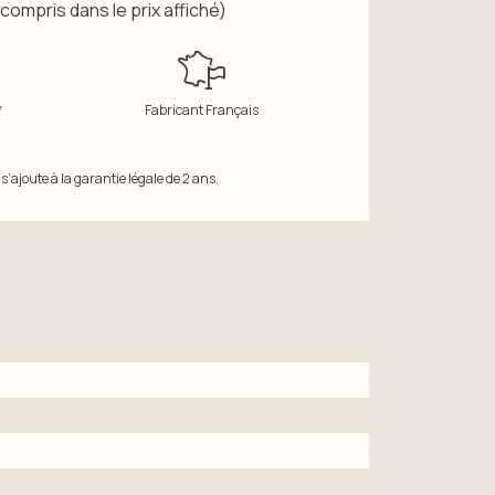
 compris dans le prix affiché)
*
Fabricant Français
’ajoute à la garantie légale de 2 ans.