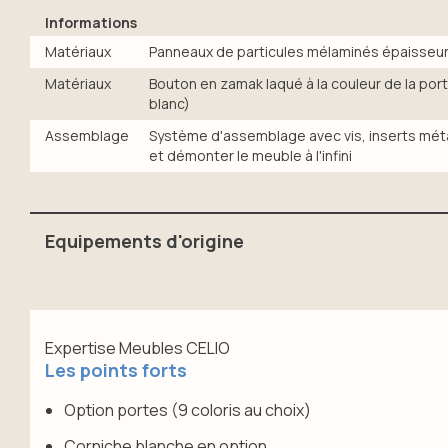
Informations
Matériaux
Panneaux de particules mélaminés épaisseur
Matériaux
Bouton en zamak laqué à la couleur de la port
blanc)
Assemblage
Système d'assemblage avec vis, inserts méta
et démonter le meuble à l'infini
Equipements d'origine
4 étagères fixes et séparations non modulables
Equipé de pieds réglables
Ouverture des portes par pousse-lâche
Expertise Meubles CELIO
Options : lot de 2 portes battantes (9 coloris au choix)
Les points forts
Option portes (9 coloris au choix)
Corniche blanche en option