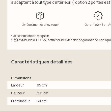
s'adaptent à tout type d'intérieur. (l'option 2 portes est
Livrés et montés chez vous*
Garantie 2 + 3 ans*
* Voir conditions en magasin
** Les Meubles CELIO vous offrent une extension de garantie de 3 ans qui s
Caractéristiques détaillées
Dimensions
Largeur
95 cm
Hauteur
231 cm
Profondeur
38 cm