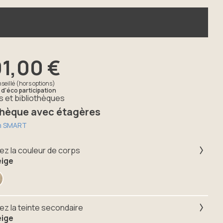
91,00 €
seillé (hors options)
d'éco participation
 et bibliothèques
thèque avec étagères
on SMART
ez la couleur de corps
eige
ez la teinte secondaire
eige