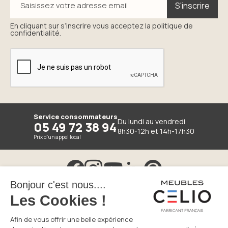
S'inscrire
S'inscrire
Saisissez votre adresse email
En cliquant sur s’inscrire vous acceptez la politique de
confidentialité.
Service consommateurs
Du lundi au vendredi
05 49 72 38 94
8h30-12h et 14h-17h30
Prix d’un appel local
Réseaux sociaux
Visitez notre page Facebook
Visitez notre page Instagram
Découvrez notre chaine Youtube
Visitez notre page LinkedIn
Visitez notre page Pin
Pied de page (sous le footer principal)
Clauses de garantie
Mentions légales
Politique de données personnelles