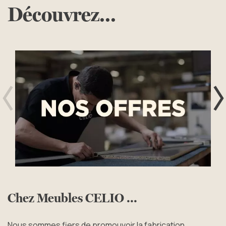
Découvrez...
Précédent
S
Chez Meubles CELIO ...
Nous sommes fiers de promouvoir la fabrication