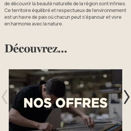
de découvrir la beauté naturelle de la région sont infinies.
Ce territoire équilibré et respectueux de l'environnement
est un havre de paix où chacun peut s'épanouir et vivre
en harmonie avec la nature.
Découvrez...
Précédent
S