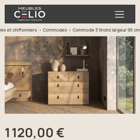
Ouvrir
s et chiffonniers
Commodes
Commode 3 tiroirs largeur 95 c
Précédent
Sui
1 120,00 €