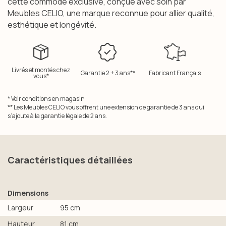
cette commode exclusive, conçue avec soin par
Meubles CELIO, une marque reconnue pour allier qualité,
esthétique et longévité.
Livrés et montés chez
Garantie 2 + 3 ans**
Fabricant Français
vous*
* Voir conditions en magasin
** Les Meubles CELIO vous offrent une extension de garantie de 3 ans qui
s’ajoute à la garantie légale de 2 ans.
Caractéristiques détaillées
Dimensions
Largeur
95 cm
Hauteur
81 cm