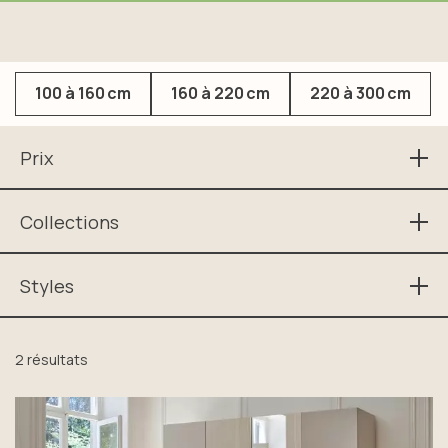
100 à 160 cm
160 à 220 cm
220 à 300 cm
Prix
2,885 €
3,651 €
Collections
OPALE
TOSCANE
Styles
Valider
Contemporain
Valider
Contemporain chic
2 résultats
Valider