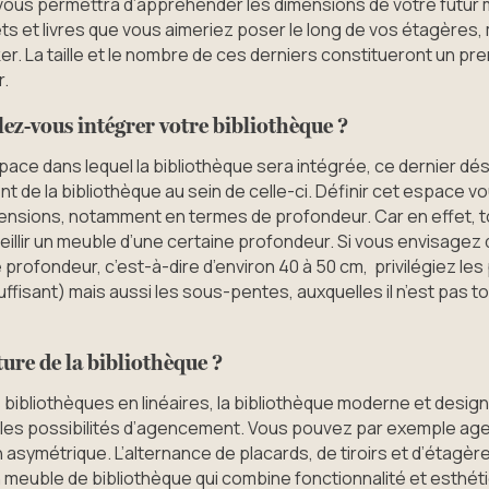
vous permettra d’appréhender les dimensions de votre futur 
ts et livres que vous aimeriez poser le long de vos étagères, 
er. La taille et le nombre de ces derniers constitueront un pr
r.
lez-vous intégrer votre bibliothèque ?
pace dans lequel la bibliothèque sera intégrée, ce dernier dés
t de la bibliothèque au sein de celle-ci. Définir cet espace v
mensions, notamment en termes de profondeur. Car en effet, 
illir un meuble d’une certaine profondeur. Si vous envisagez 
profondeur, c’est-à-dire d’environ 40 à 50 cm, privilégiez les 
fisant) mais aussi les sous-pentes, auxquelles il n’est pas t
ture de la bibliothèque ?
s bibliothèques en linéaires, la bibliothèque moderne et desig
tiples possibilités d’agencement. Vous pouvez par exemple ag
n asymétrique. L’alternance de placards, de tiroirs et d’étagè
n meuble de bibliothèque qui combine fonctionnalité et esthét