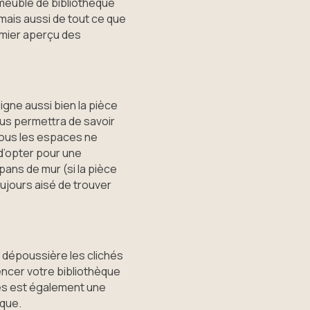
meuble de bibliothèque
mais aussi de tout ce que
emier aperçu des
igne aussi bien la pièce
ous permettra de savoir
tous les espaces ne
d’opter pour une
pans de mur (si la pièce
oujours aisé de trouver
n dépoussière les clichés
encer votre bibliothèque
res est également une
ique.