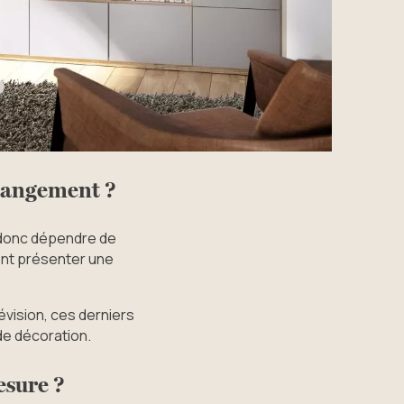
 rangement ?
donc dépendre de
vent présenter une
évision, ces derniers
 de décoration.
esure ?