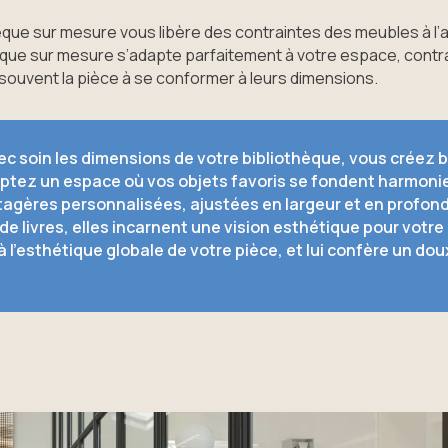
hèque sur mesure vous libère des contraintes des meubles à l
èque sur mesure s’adapte parfaitement à votre espace, cont
 souvent la pièce à se conformer à leurs dimensions.
ec soin les dimensions de votre bibliothèque, vous créez b
lptez un espace où vos objets favoris se fondent harmon
tagères personnalisées, ajustées en largeur et en profond
e livres, elles incarnent une vision esthétique pour votre
 l’esthétique globale de votre pièce, et lui confère un doux