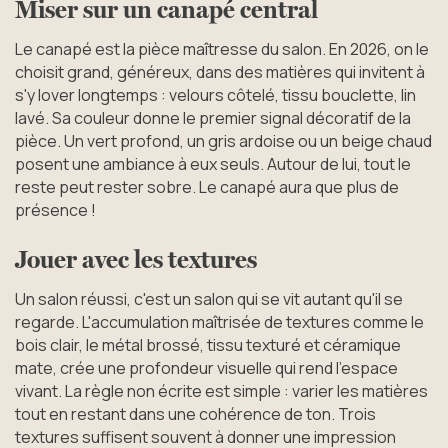
Miser sur un canapé central
Le canapé est la pièce maîtresse du salon. En 2026, on le
choisit grand, généreux, dans des matières qui invitent à
s'y lover longtemps : velours côtelé, tissu bouclette, lin
lavé. Sa couleur donne le premier signal décoratif de la
pièce. Un vert profond, un gris ardoise ou un beige chaud
posent une ambiance à eux seuls. Autour de lui, tout le
reste peut rester sobre. Le canapé aura que plus de
présence !
Jouer avec les textures
Un salon réussi, c'est un salon qui se vit autant qu'il se
regarde. L'accumulation maîtrisée de textures comme le
bois clair, le métal brossé, tissu texturé et céramique
mate, crée une profondeur visuelle qui rend l'espace
vivant. La règle non écrite est simple : varier les matières
tout en restant dans une cohérence de ton. Trois
textures suffisent souvent à donner une impression