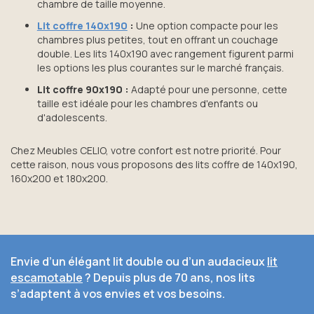
chambre de taille moyenne.
Lit coffre 140x190
:
Une option compacte pour les
chambres plus petites, tout en offrant un couchage
double. Les lits 140x190 avec rangement figurent parmi
les options les plus courantes sur le marché français.
Lit coffre 90x190 :
Adapté pour une personne, cette
taille est idéale pour les chambres d'enfants ou
d'adolescents.
Chez Meubles CELIO, votre confort est notre priorité. Pour
cette raison, nous vous proposons des lits coffre de 140x190,
160x200 et 180x200.
Envie d’un élégant lit double ou d’un audacieux
lit
escamotable
? Depuis plus de 70 ans, nos lits
s’adaptent à vos envies et vos besoins.