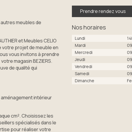
Prendre rendez vous
 autres meubles de
Nos horaires
Lundi
14
AUTHIER et Meubles CELIO
Mardi
09
e votre projet de meuble en
Mercredi
09
us vous invitons à prendre
Jeudi
09
 votre magasin BEZIERS.
Vendredi
09
uve de qualité qui
Samedi
09
Dimanche
Fe
ou aménagement intérieur
que cm². Choisissez les
illers spécialisés dans le
ise pour réaliser votre