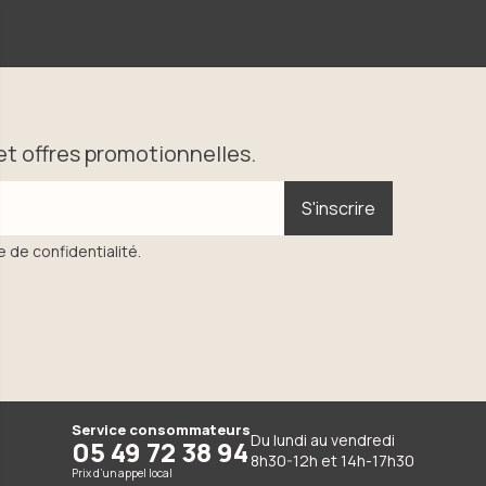
t offres promotionnelles.
S'inscrire
S'inscrire
e de confidentialité.
Service consommateurs
Du lundi au vendredi
05 49 72 38 94
8h30-12h et 14h-17h30
Prix d’un appel local