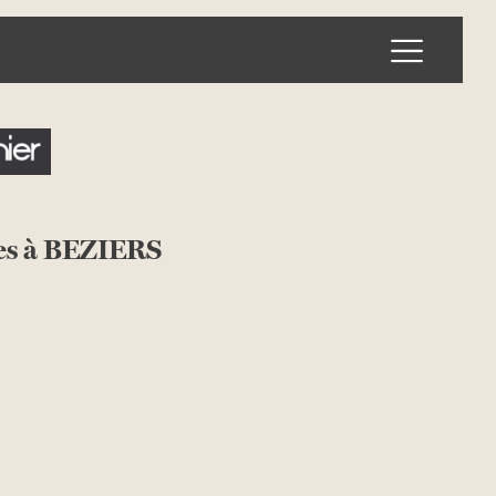
Ouvrir l
es à BEZIERS