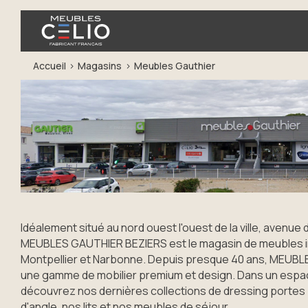
Accueil
Magasins
Meubles Gauthier
Idéalement situé au nord ouest l'ouest de la ville, avenue
MEUBLES GAUTHIER BEZIERS est le magasin de meubles i
Montpellier et Narbonne. Depuis presque 40 ans, MEUB
une gamme de mobilier premium et design. Dans un espa
découvrez nos dernières collections de dressing portes 
d'angle, nos lits et nos meubles de séjour.