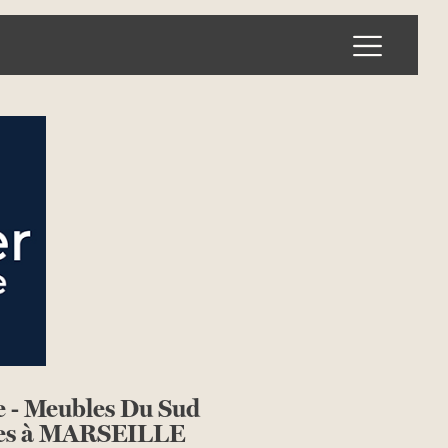
Ouvrir l
e - Meubles Du Sud
les à MARSEILLE