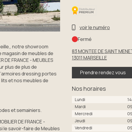
voir le numéro
Fermé
eille,, notre showroom
83 MONTEE DE SAINT MENET
e magasin de meubles de
13011
MARSEILLE
LIER DE FRANCE - MEUBLES
r plus de plus de
Prendre rendez vous
d’armoires dressing portes
 lits et nos meubles de
Nos horaires
Lundi
14
Mardi
0
des et semainiers.
Mercredi
0
Jeudi
0
 MOBILIER DE FRANCE -
Vendredi
0
le savoir-faire de Meubles