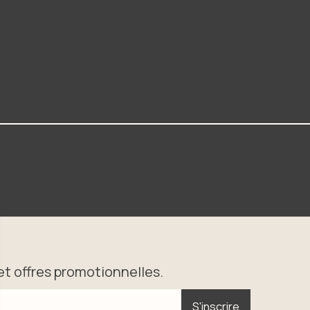
t offres promotionnelles.
S'inscrire
S'inscrire