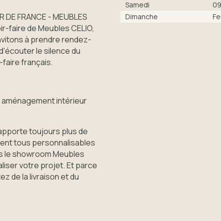
Samedi
09
IER DE FRANCE - MEUBLES
Dimanche
Fe
r-faire de Meubles CELIO,
nvitons à prendre rendez-
'écouter le silence du
faire français.
ou aménagement intérieur
porte toujours plus de
ent tous personnalisables
ans le showroom Meubles
ser votre projet. Et parce
z de la livraison et du