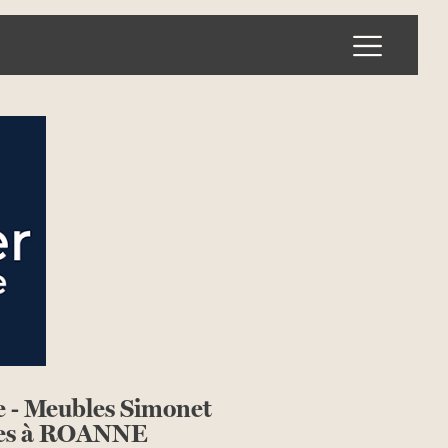
Ouvrir l
e - Meubles Simonet
les à ROANNE