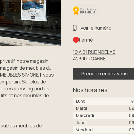
voir le numéro
Fermé
19 A 21 RUE NOELAS
42300
ROANNE
privatif, notre magasin
magasin de meubles du
Prendre rendez vous
E - MEUBLES SIMONET vous
mporain. Sur plus de
moires dressing portes
Nos horaires
 lits et nos meubles de
Lundi
14
Mardi
09
Mercredi
09
Jeudi
09
 autres meubles de
Vendredi
09