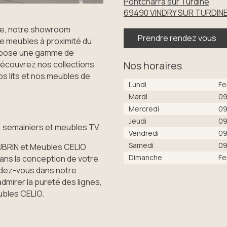
Pontcharra sur Turdine
69490
VINDRY SUR TURDIN
nne, notre showroom
Prendre rendez vous
 meubles à proximité du
ropose une gamme de
Nos horaires
découvrez nos collections
os lits et nos meubles de
Lundi
Fe
Mardi
09
Mercredi
09
Jeudi
09
semainiers et meubles TV.
Vendredi
09
Samedi
09
UBRIN et Meubles CELIO
Dimanche
Fe
ans la conception de votre
ndez-vous dans notre
mirer la pureté des lignes,
eubles CELIO.