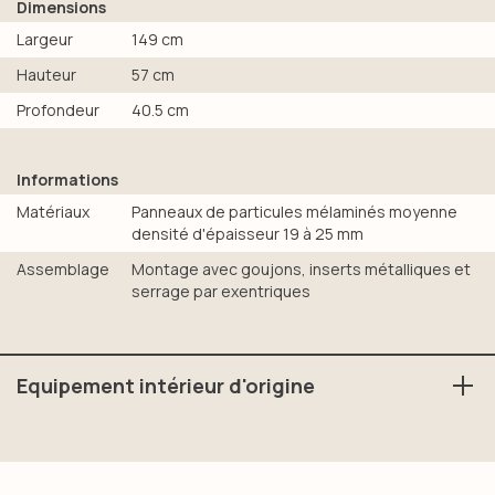
Dimensions
Largeur
149 cm
Hauteur
57 cm
Profondeur
40.5 cm
Informations
Matériaux
Panneaux de particules mélaminés moyenne
densité d'épaisseur 19 à 25 mm
Assemblage
Montage avec goujons, inserts métalliques et
serrage par exentriques
Equipement intérieur d'origine
1 tablette derrière la porte réglable en hauteur.
Pieds métal réglables finition laqué noir, h15 cm.