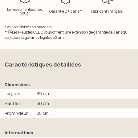
Livrés et montés chez
Garantie 2 + 3 ans**
Fabricant Français
vous*
* Voir conditions en magasin
** Les Meubles CELIO vous offrent une extension de garantie de 3 ans qui
s’ajoute à la garantie légale de 2 ans.
Caractéristiques détaillées
Dimensions
Largeur
39 cm
Hauteur
50 cm
Profondeur
35 cm
Informations