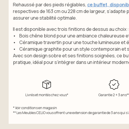
Rehaussé par des pieds réglables,
ce buffet, disponib
respectives de 163 cm ou 228 cm de largeur, s’adapte 
assurer une stabilité optimale.
Il est disponible avec trois finitions de dessus au choix :
• Bois chêne blond pour une ambiance chaleureuse et 
• Céramique travertin pour une touche lumineuse et é
• Céramique graphite pour un style contemporain et s
Avec son design sobre et ses finitions soignées, ce bu
pratique, idéal pour s’intégrer dans un intérieur modern
Livrés et montés chez vous*
Garantie 2 + 3 ans*
* Voir conditions en magasin
** Les Meubles CELIO vous offrent une extension de garantie de 3 ans qui s’a