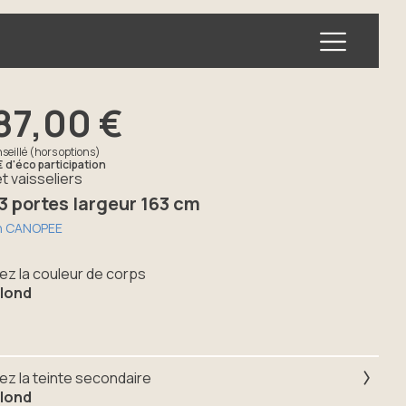
Ouvrir l
87,00 €
seillé (hors options)
€
d'éco participation
t vaisseliers
 3 portes largeur 163 cm
on CANOPEE
ez la couleur de corps
lond
ez la teinte secondaire
lond