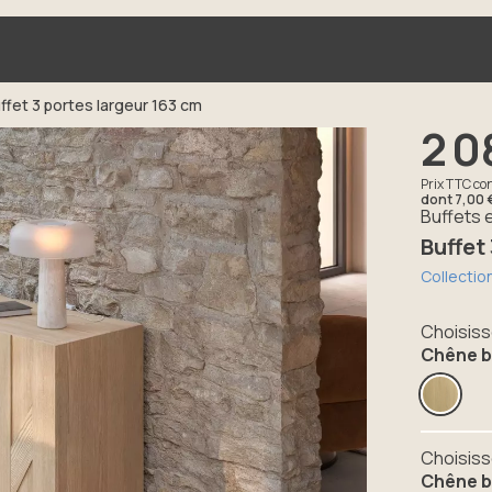
ffet 3 portes largeur 163 cm
2 0
Prix TTC con
dont
7,00 
Buffets e
Buffet
Collecti
Choisiss
Chêne b
Suivant
Choisiss
Chêne b