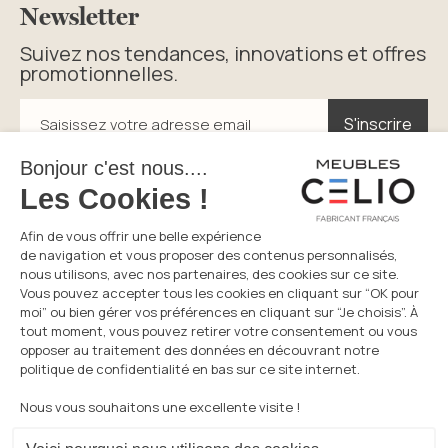
Newsletter
Suivez nos tendances, innovations et offres
promotionnelles.
S'inscrire
S'inscrire
Saisissez votre adresse email
En cliquant sur s’inscrire vous acceptez la politique de
confidentialité.
Service consommateurs
Du lundi au vendredi
05 49 72 38 94
8h30-12h et 14h-17h30
Prix d’un appel local
Réseaux sociaux
Visitez notre page Facebook
Visitez notre page Instagram
Découvrez notre chaine Youtube
Visitez notre page LinkedIn
Visitez notre page Pin