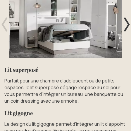
Précédent
S
Lit superposé
Parfait pour une chambre d’adolescent ou de petits
espaces, le lit superposé dégage l’espace au sol pour
vous permettre d’intégrer un bureau, une banquette ou
un coin dressing avec une armoire.
Lit gigogne
Le design du lit gigogne permet d’intégrer un lit d’appoint
sans perdre d’espace. En journée, un peu comme un